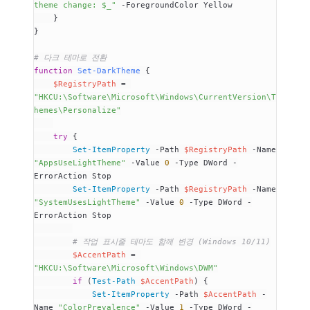
theme change: $_"
 -
ForegroundColor Yellow
    }
}
# 다크 테마로 전환
function
 Set-DarkTheme
 {
    $RegistryPath
 =
"HKCU:\Software\Microsoft\Windows\CurrentVersion\T
hemes\Personalize"
    try
 {
        Set-ItemProperty
 -
Path 
$RegistryPath
 -
Name 
"AppsUseLightTheme"
 -
Value 
0
 -
Type DWord 
-
ErrorAction Stop
        Set-ItemProperty
 -
Path 
$RegistryPath
 -
Name 
"SystemUsesLightTheme"
 -
Value 
0
 -
Type DWord 
-
ErrorAction Stop
        # 작업 표시줄 테마도 함께 변경 (Windows 10/11)
        $AccentPath
 =
"HKCU:\Software\Microsoft\Windows\DWM"
        if
 (
Test-Path
 $AccentPath
) {
            Set-ItemProperty
 -
Path 
$AccentPath
 -
Name 
"ColorPrevalence"
 -
Value 
1
 -
Type DWord 
-