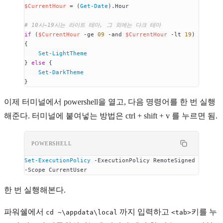
$CurrentHour
 =
 (
Get-Date
).Hour
# 10시~19시는 라이트 테마, 그 외에는 다크 테마
if
 (
$CurrentHour
 -ge
 09
 -and
 $CurrentHour
 -lt
 19
) 
{
    Set-LightTheme
} 
else
 {
    Set-DarkTheme
}
이제 터미널에서 powershell을 열고, 다음 명령어를 한 번 실행
해준다. 터미널에 붙여넣는 방법은 ctrl + shift + v 를 누르면 됨.
POWERSHELL
Set-ExecutionPolicy
 -
ExecutionPolicy RemoteSigned 
-
Scope CurrentUser
한 번 실행해본다.
파워쉘에서
까지 입력하고
키를 누
cd ~\appdata\local
<tab>