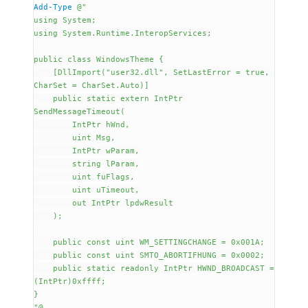
Add-Type
 @"
using System;
using System.Runtime.InteropServices;
public class WindowsTheme {
    [DllImport("user32.dll", SetLastError = true, 
CharSet = CharSet.Auto)]
    public static extern IntPtr 
SendMessageTimeout(
        IntPtr hWnd,
        uint Msg,
        IntPtr wParam,
        string lParam,
        uint fuFlags,
        uint uTimeout,
        out IntPtr lpdwResult
    );
    public const uint WM_SETTINGCHANGE = 0x001A;
    public const uint SMTO_ABORTIFHUNG = 0x0002;
    public static readonly IntPtr HWND_BROADCAST = 
(IntPtr)0xffff;
}
"@