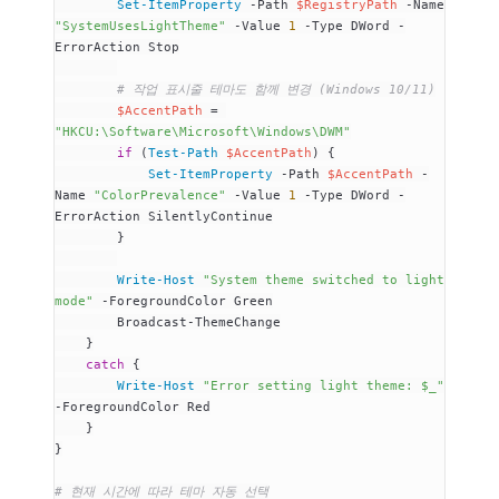
        Set-ItemProperty
 -
Path 
$RegistryPath
 -
Name 
"SystemUsesLightTheme"
 -
Value 
1
 -
Type DWord 
-
ErrorAction Stop
        # 작업 표시줄 테마도 함께 변경 (Windows 10/11)
        $AccentPath
 =
"HKCU:\Software\Microsoft\Windows\DWM"
        if
 (
Test-Path
 $AccentPath
) {
            Set-ItemProperty
 -
Path 
$AccentPath
 -
Name 
"ColorPrevalence"
 -
Value 
1
 -
Type DWord 
-
ErrorAction SilentlyContinue
        }
        Write-Host
 "System theme switched to light 
mode"
 -
ForegroundColor Green
        Broadcast
-
ThemeChange
    }
    catch
 {
        Write-Host
 "Error setting light theme: $_"
-
ForegroundColor Red
    }
}
# 현재 시간에 따라 테마 자동 선택