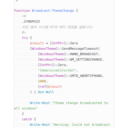
function
 Broadcast-ThemeChange
 {
    <#
    .
SYNOPSIS
    모든 앱과 시스템 UI에 테마 변경을 알립니다.
    #>
    try
 {
        $result
 =
 [
IntPtr
]::Zero
        [
WindowsTheme
]::SendMessageTimeout(
            [
WindowsTheme
]::HWND_BROADCAST,
            [
WindowsTheme
]::WM_SETTINGCHANGE,
            [
IntPtr
]::Zero,
            "ImmersiveColorSet"
,
            [
WindowsTheme
]::SMTO_ABORTIFHUNG,
            1000
,
            [
ref
]
$result
        ) | 
Out-Null
        Write-Host
 "Theme change broadcasted to 
all windows"
    }
    catch
 {
        Write-Host
 "Warning: Could not broadcast 