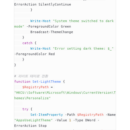
ErrorAction SilentlyContinue
        }
        Write-Host
 "System theme switched to dark 
mode"
 -
ForegroundColor Green
        Broadcast
-
ThemeChange
    }
    catch
 {
        Write-Host
 "Error setting dark theme: $_"
-
ForegroundColor Red
    }
}
# 라이트 테마로 전환
function
 Set-LightTheme
 {
    $RegistryPath
 =
"HKCU:\Software\Microsoft\Windows\CurrentVersion\T
hemes\Personalize"
    try
 {
        Set-ItemProperty
 -
Path 
$RegistryPath
 -
Name 
"AppsUseLightTheme"
 -
Value 
1
 -
Type DWord 
-
ErrorAction Stop