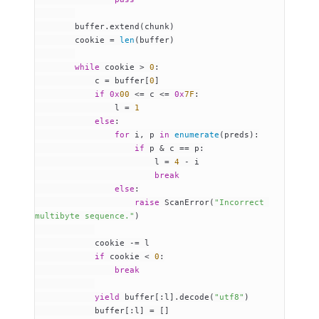
        buffer.
extend
(chunk)
        cookie 
=
 len
(buffer)
        while
 cookie 
>
 0
:
            c 
=
 buffer[
0
]
            if
 0x
00
 <=
 c 
<=
 0x
7F
:
                l 
=
 1
            else
:
                for
 i, p 
in
 enumerate
(preds):
                    if
 p 
&
 c 
==
 p:
                        l 
=
 4
 -
 i
                        break
                else
:
                    raise
 ScanError
(
"Incorrect 
multibyte sequence."
)
            cookie 
-=
 l
            if
 cookie 
<
 0
:
                break
            yield
 buffer[:l].
decode
(
"utf8"
)
            buffer[:l] 
=
 []