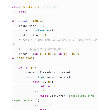
class
 ScanError
(
Exception
)
:
    pass
def
 scan
(
f
:
 IOBase
):
    chunk_size 
=
 16
    buffer 
=
 bytearray
()
    cookie, l 
=
 0
, 
1
    # cookie : 버퍼 내의 마지막 문자가 끊긴 바이트인지 체
크
    # l : 한 글자가 몇 바이트인지
    preds 
=
 (
0b
_1111_0000
, 
0b
_1110_0000
, 
0b
_1100_0000
)
    while
 True
:
        chunk 
=
 f.
read
(chunk_size)
        match
 (
len
(chunk), cookie):
            case
 (
0
, 
0
):
                return
            case
 (
0
, _):
                raise
 ScanError
(
"Incomplete byte 
sequence error"
)
            case
 (_, _):
                pass